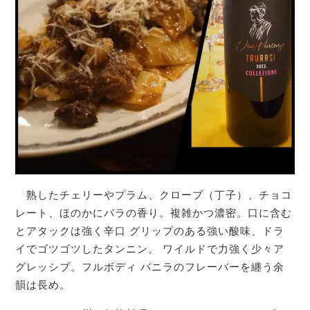
熟したチェリーやプラム、クローブ（丁子）、チョコ
レート、ほのかにバラの香り。複雑かつ濃密。口に含む
とアタックは強く辛口 グリップのある強い酸味、ドラ
イでゴツゴツしたタンニン。 ワイルドで力強く少々ア
グレッシブ。フルボディ バニラのフレーバーを纏う余
韻は長め。