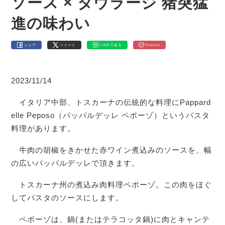
ソース × タウラージ 猪突猛
進の味わい
シェア
ツイート
LINEで送る
Pocket
2023/11/14
イタリア中部、トスカーナの伝統的な料理にPappard
elle Peposo（パッパルデッレ ペポーゾ）というパスタ
料理があります。
牛肉の胡椒をきかせた赤ワイン煮込みのソースを、幅
の広いパッパルデッレで頂きます。
トスカーナ州の煮込み肉料理ペポーゾ。この肉をほぐ
してパスタのソースにします。
ペポーゾは、鍋(またはテラコッタ鍋)に肉とキャンテ