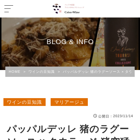
BLOG & INFO
HOME
>
ワインの豆知識
>
パッパルデッレ 猪のラグーソース × タウラ
ワインの豆知識
マリアージュ
：2023/11/14
公開日
パッパルデッレ 猪のラグー