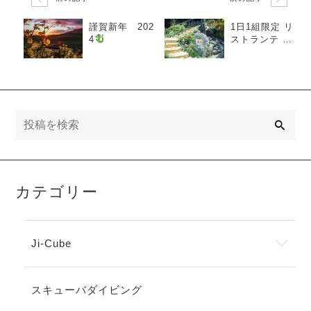
謹賀新年 202
1日1組限定 リ
4
ストランテ R
E @本部町／
沖縄県
検
索
カテゴリー
Ji-Cube
スキューバダイビング