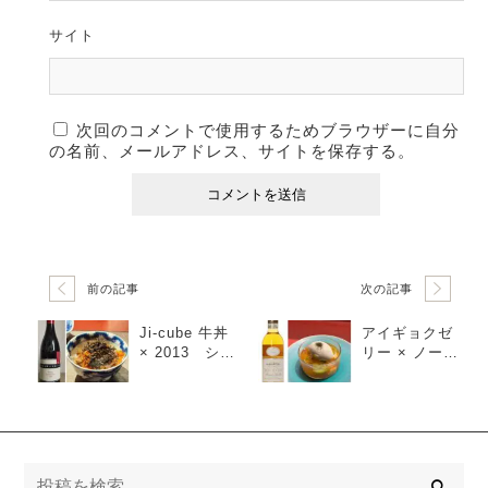
サイト
次回のコメントで使用するためブラウザーに自分
の名前、メールアドレス、サイトを保存する。
前の記事
次の記事
Ji-cube 牛丼
アイギョクゼ
× 2013 ショ
リー × ノーブ
ウ アンド スミ
ル ワン デ
ス シラー
ボルトリ
ズ ／ アデ
／ リヴェリ
レード ヒル
ナ オースト
ズ 南オース
ラリア
トラリア
検
索