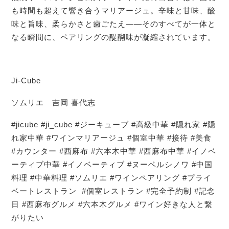
も時間も超えて響き合うマリアージュ。辛味と甘味、酸
味と旨味、柔らかさと歯ごたえ——そのすべてが一体と
なる瞬間に、ペアリングの醍醐味が凝縮されています。
Ji-Cube
ソムリエ 吉岡 喜代志
#jicube #ji_cube #ジーキューブ #高級中華 #隠れ家 #隠
れ家中華 #ワインマリアージュ #個室中華 #接待 #美食
#カウンター #西麻布 #六本木中華 #西麻布中華 #イノベ
ーティブ中華 #イノベーティブ #ヌーベルシノワ #中国
料理 #中華料理 #ソムリエ #ワインペアリング #プライ
ベートレストラン #個室レストラン #完全予約制 #記念
日 #西麻布グルメ #六本木グルメ #ワイン好きな人と繋
がりたい