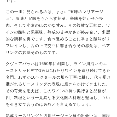
です。
この一皿に見られるのは、まさに“五味のマリアージ
ュ”。塩味と旨味をもたらす芽菜、辛味を効かせた挽
肉、そして小麦のほのかな甘み。その複雑な五味に、ワ
インの酸味と果実味、熟成の甘やかさが絡み合い、多層
的な調和を奏でます。食べ進めるごとに辛さと酸味がリ
フレインし、舌の上で交互に響き合うその感覚は、ペア
リングの妙味そのものです。
クヴェアバッハは1650年に創業し、ライン川沿いのエ
ーストリッヒ村で19代にわたりワインを造り続けてきた
名門。わずか10ヘクタールの畑を丁寧に耕し、代々受け
継がれるリースリングの表現に磨きをかけてきました。
その背景を思えば、このワインの持つ奥行きと品格が、
四川料理という一見異なる文化圏の料理と邂逅し、互い
を引き立て合うのは必然とも言えるでしょう。
熟成リースリングと四川ザージャン麺の出会いは、国境