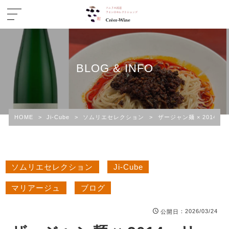
BLOG & INFO
HOME
>
Ji-Cube
>
ソムリエセレクション
>
ザージャン麺 × 201
ソムリエセレクション
Ji-Cube
マリアージュ
ブログ
：2026/03/24
公開日