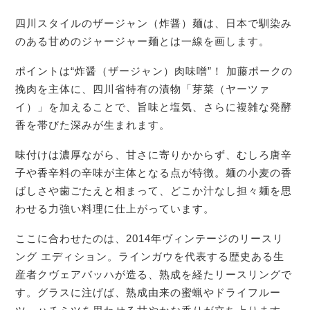
四川スタイルのザージャン（炸醤）麺は、日本で馴染み
のある甘めのジャージャー麺とは一線を画します。
ポイントは“炸醤（ザージャン）肉味噌”！ 加藤ポークの
挽肉を主体に、四川省特有の漬物「芽菜（ヤーツァ
イ）」を加えることで、旨味と塩気、さらに複雑な発酵
香を帯びた深みが生まれます。
味付けは濃厚ながら、甘さに寄りかからず、むしろ唐辛
子や香辛料の辛味が主体となる点が特徴。麺の小麦の香
ばしさや歯ごたえと相まって、どこか汁なし担々麺を思
わせる力強い料理に仕上がっています。
ここに合わせたのは、2014年ヴィンテージのリースリ
ング エディション。ラインガウを代表する歴史ある生
産者クヴェアバッハが造る、熟成を経たリースリングで
す。グラスに注げば、熟成由来の蜜蝋やドライフルー