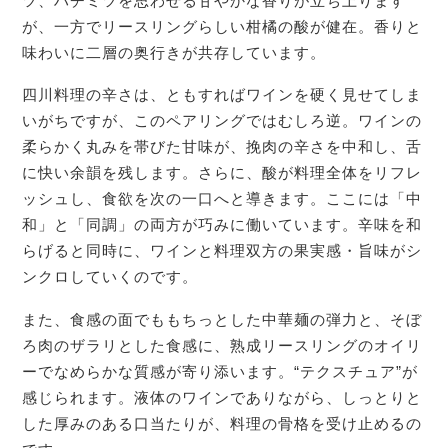
ツ、ハチミツを思わせる甘やかな香りが立ち上ります
が、一方でリースリングらしい柑橘の酸が健在。香りと
味わいに二層の奥行きが共存しています。
四川料理の辛さは、ともすればワインを硬く見せてしま
いがちですが、このペアリングではむしろ逆。ワインの
柔らかく丸みを帯びた甘味が、挽肉の辛さを中和し、舌
に快い余韻を残します。さらに、酸が料理全体をリフレ
ッシュし、食欲を次の一口へと導きます。ここには「中
和」と「同調」の両方が巧みに働いています。辛味を和
らげると同時に、ワインと料理双方の果実感・旨味がシ
ンクロしていくのです。
また、食感の面でももちっとした中華麺の弾力と、そぼ
ろ肉のザラリとした食感に、熟成リースリングのオイリ
ーでなめらかな質感が寄り添います。“テクスチュア”が
感じられます。液体のワインでありながら、しっとりと
した厚みのある口当たりが、料理の骨格を受け止めるの