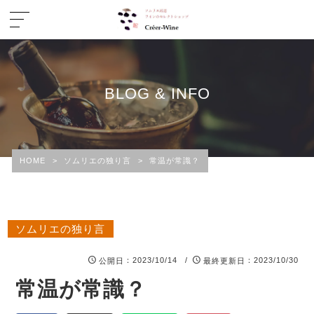
BLOG & INFO
HOME
>
ソムリエの独り言
>
常温が常識？
ソムリエの独り言
：2023/10/14 /
：2023/10/30
公開日
最終更新日
常温が常識？