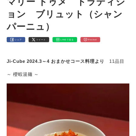
マリー ドゥメ トラディシ
ョン ブリュット（シャン
パーニュ）
シェア
ツイート
LINEで送る
Pocket
Ji-Cube 2024.3～4 おまかせコース料理より
11品目
～ 櫻蝦湯麺 ～