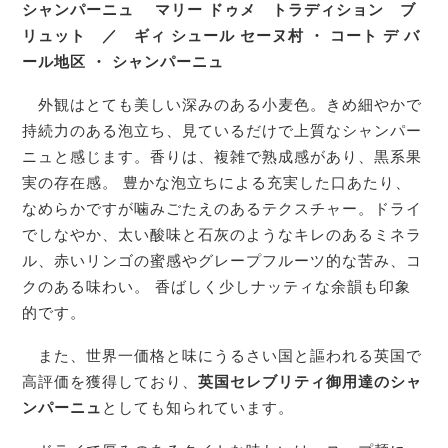
シャンパーニュ マリー ドゥメ トラディション ブ
リュット ／ ギィ シュール セーヌ村 ・ コート デ バ
ール地区 ・ シャンパーニュ
外観はとても美しい深みのある小麦色。きめ細やかで
持続力のある泡立ち、見ているだけで上質なシャンパー
ニュと感じます。香りは、複雑で熟成感があり、黒系果
実の存在感。 豊かな泡立ちによる充実した口あたり、
なめらかですが噛みごたえのあるテクスチャー。ドライ
でしなやか、太い酸味と石灰のようなキレのあるミネラ
ル、赤いリンゴの蜜感やグレープフルーツ的な苦み、コ
クのある味わい。 香ばしく少しナッティな余韻も印象
的です。
また、世界一価格と味にうるさい国と謳われる英国で
高評価を獲得しており、
英国セレブリティ御用達のシャ
ンパーニュ
としても知られています。