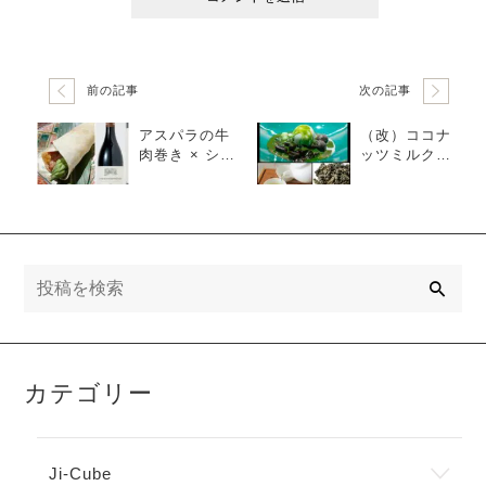
前の記事
次の記事
アスパラの牛
（改）ココナ
肉巻き × シノ
ッツミルクの
ン ブルゴー
アイスクリー
ニュ パストゥ
ム × 金萱茶
グラン アル
（台湾茶）
ロー（ガメイ
+ピノ ノワー
ル／ブルゴー
検
索
ニュ）
カテゴリー
Ji-Cube