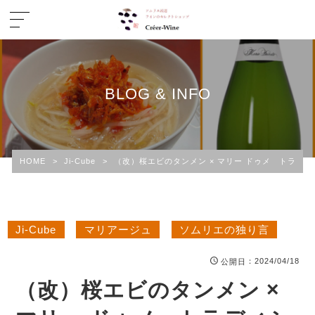
BLOG & INFO
HOME
>
Ji-Cube
>
（改）桜エビのタンメン × マリー ドゥメ トラデ
Ji-Cube
マリアージュ
ソムリエの独り言
：2024/04/18
公開日
（改）桜エビのタンメン ×